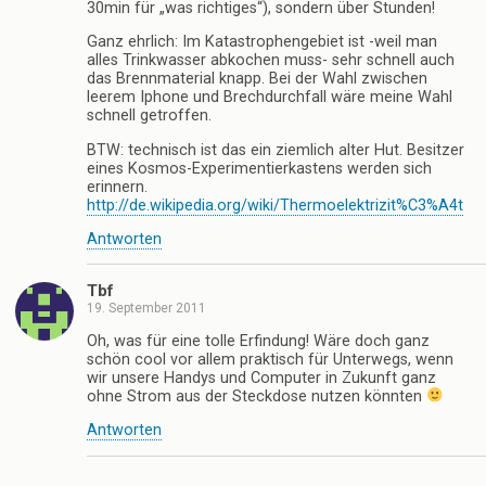
30min für „was richtiges“), sondern über Stunden!
)
)
u
e
m
Ganz ehrlich: Im Katastrophengebiet ist -weil man
F
alles Trinkwasser abkochen muss- sehr schnell auch
e
das Brennmaterial knapp. Bei der Wahl zwischen
n
s
leerem Iphone und Brechdurchfall wäre meine Wahl
t
schnell getroffen.
e
r
BTW: technisch ist das ein ziemlich alter Hut. Besitzer
g
e
eines Kosmos-Experimentierkastens werden sich
ö
erinnern.
f
http://de.wikipedia.org/wiki/Thermoelektrizit%C3%A4t
f
n
e
Antworten
t
)
Tbf
19. September 2011
Oh, was für eine tolle Erfindung! Wäre doch ganz
schön cool vor allem praktisch für Unterwegs, wenn
wir unsere Handys und Computer in Zukunft ganz
ohne Strom aus der Steckdose nutzen könnten
Antworten