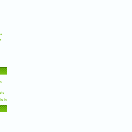
ra
y
ch
eis
is in