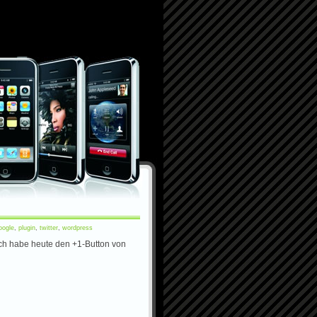
oogle
,
plugin
,
twitter
,
wordpress
ich habe heute den +1-Button von