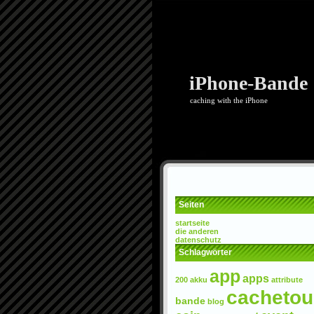
iPhone-Bande
caching with the iPhone
Seiten
startseite
die anderen
datenschutz
Schlagwörter
app
apps
200
akku
attribute
cachetou
bande
blog