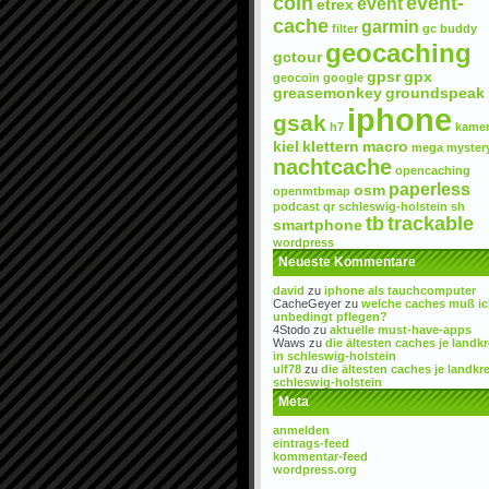
coin
event-
event
etrex
cache
garmin
filter
gc buddy
geocaching
gctour
gpsr
gpx
geocoin
google
greasemonkey
groundspeak
iphone
gsak
h7
kame
kiel
klettern
macro
mega
myster
nachtcache
opencaching
paperless
osm
openmtbmap
podcast
qr
schleswig-holstein
sh
tb
trackable
smartphone
wordpress
Neueste Kommentare
david
zu
iphone als tauchcomputer
CacheGeyer
zu
welche caches muß i
unbedingt pflegen?
4Stodo
zu
aktuelle must-have-apps
Waws
zu
die ältesten caches je landkr
in schleswig-holstein
ulf78
zu
die ältesten caches je landkre
schleswig-holstein
Meta
anmelden
eintrags-feed
kommentar-feed
wordpress.org