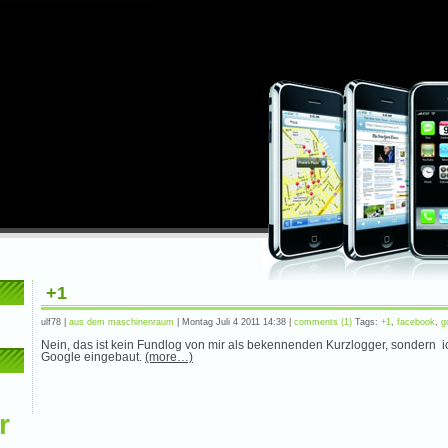
+1
ulf78 |
aus dem maschinenraum
| Montag Juli 4 2011 14:38 |
comments (1)
Tags:
+1
,
facebook
,
g
Nein, das ist kein Fundlog von mir als bekennenden Kurzlogger, sondern 
Google eingebaut.
(more…)
r