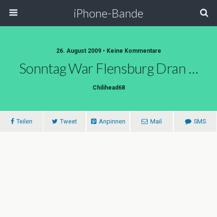
iPhone-Bande
26. August 2009 • Keine Kommentare
Sonntag War Flensburg Dran …
Chilihead68
Teilen
Tweet
Anpinnen
Mail
SMS