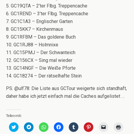
5. GC19QTA – 2’ter Flbg. Treppencache
6. GC1REND – 3’ter Flbg. Treppencache
7. GC1C1A3 – Englischer Garten
8. GC15KK7 – Kirchenmaus
9. GC1RFBM – Das goldene Buch
10. GC1RJ88 – Holmnixe
11. GC15PMJ – Der Schwanteich
12. GC156CX – Sing mal wieder
13. GC14NGF – Die Weiße Pforte
14. GC18274 – Der rätselhafte Stein
PS. @ulf78: Die Liste aus GCTour weigerte sich standhaft,
daher habe ich jetzt einfach mal die Caches aufgelistet …
Teilen mit:
K
K
K
K
K
K
K
K
l
l
l
l
l
l
l
l